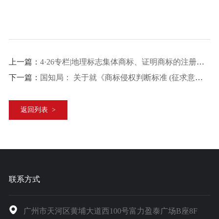
上一篇：
4·26专栏|地理标志集体商标、证明商标的注册申请建议
下一篇：
国知局： 关于就《商标侵权判断标准 (征求意见稿)》公开征求意见的通知
返回列表 >
联系方式
广州市天河区黄埔大道西100号富力盈泰广场B座8F